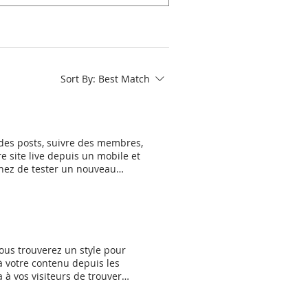
Sort By:
Best Match
 des posts, suivre des membres,
re site live depuis un mobile et
enez de tester un nouveau
er de n'importe où, n'importe
iez des posts existants,
i bien pour les ordinateurs que
ous trouverez un style pour
 à votre contenu depuis les
à vos visiteurs de trouver
a aux lecteurs de découvrir vos
er ouvrira le post en entier.