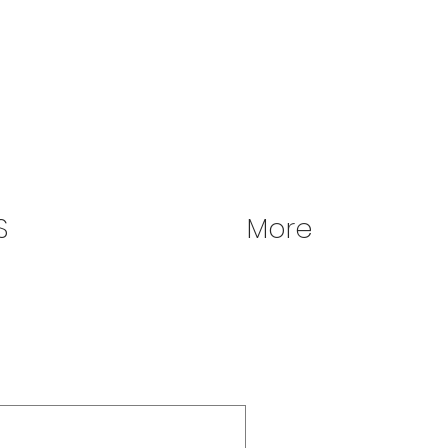
S
More