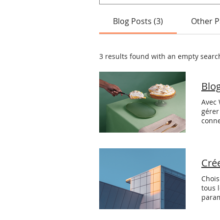
Blog Posts (3)
Other P
3 results found with an empty searc
Blo
Avec 
gérer
conne
resta
quand
sauve
pour 
Cré
Chois
tous 
param
facil
posts