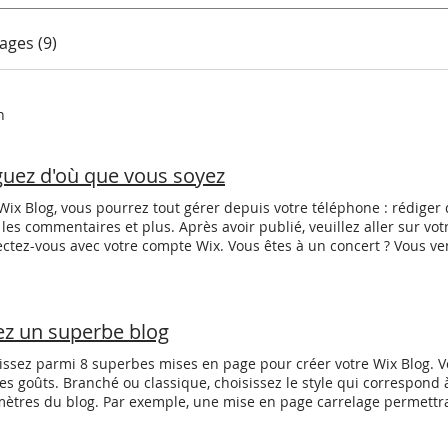
ages (9)
h
guez d'où que vous soyez
Wix Blog, vous pourrez tout gérer depuis votre téléphone : rédiger
 les commentaires et plus. Après avoir publié, veuillez aller sur vot
ctez-vous avec votre compte Wix. Vous êtes à un concert ? Vous v
urant ? Partagez vos impressions avec le monde ! Vous pouvez post
 dès que vous vous sentez inspiré. Créez de nouveaux posts, modif
gardez des brouillons ou publiez. Votre travail sera optimisé auss
l'affichage sur mobiles. #vacances
ez un superbe blog
issez parmi 8 superbes mises en page pour créer votre Wix Blog. V
les goûts. Branché ou classique, choisissez le style qui correspond
ètres du blog. Par exemple, une mise en page carrelage permettra 
ement d'autres posts pertinents. Un mise en page colonne permettr
 un à la fois en faisant défiler votre page. La mise en page post enti